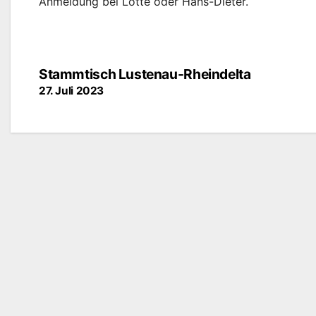
Anmeldung bei Lotte oder Hans-Dieter.
Beitragsnavigation
Stammtisch Lustenau-Rheindelta
27. Juli 2023