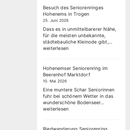
Besuch des Seniorenringes
Hohenems in Trogen
25. Juni 2026
Dass es in unmittelbarerer Nähe,
für die meisten unbekannte,
Besuch
städtebauliche Kleinode gibt,…
des
weiterlesen
Senior
Hohen
in
Hohenemser Seniorenring im
Trogen
Beerenhof Marktdorf
10. Mai 2026
Eine muntere Schar Seniorinnen
fuhr bei schönem Wetter in das
Hohenems
wunderschöne Bodenseer…
Seniorenri
weiterlesen
im
Beerenhof
Marktdorf
Riedwanderung Seniorenring