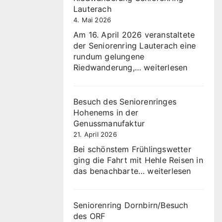
Lauterach
4. Mai 2026
Am 16. April 2026 veranstaltete
der Seniorenring Lauterach eine
rundum gelungene
Riedwanderung
Riedwanderung,…
weiterlesen
Seniorenring
Lauterach
Besuch des Seniorenringes
Hohenems in der
Genussmanufaktur
21. April 2026
Bei schönstem Frühlingswetter
ging die Fahrt mit Hehle Reisen in
Besuch
das benachbarte…
weiterlesen
des
Seniorenringes
Hohenems
Seniorenring Dornbirn/Besuch
in
des ORF