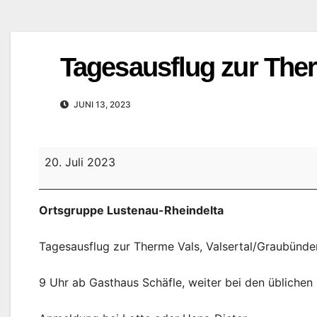
Tagesausflug zur The
JUNI 13, 2023
Tagesausflug
20. Juli 2023
zur
Therme
Ortsgruppe Lustenau-Rheindelta
Vals
Tagesausflug zur Therme Vals, Valsertal/Graubünden
9 Uhr ab Gasthaus Schäfle, weiter bei den üblichen 