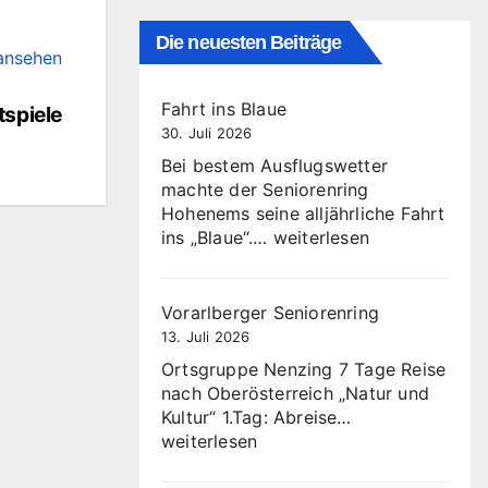
Die neuesten Beiträge
ansehen
Fahrt ins Blaue
tspiele
30. Juli 2026
Bei bestem Ausflugswetter
machte der Seniorenring
Hohenems seine alljährliche Fahrt
Fahrt
ins „Blaue“.…
weiterlesen
ins
Blaue
Vorarlberger Seniorenring
13. Juli 2026
Ortsgruppe Nenzing 7 Tage Reise
nach Oberösterreich „Natur und
Vorarlberger
Kultur“ 1.Tag: Abreise…
Seniorenring
weiterlesen