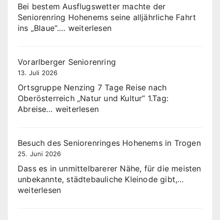
Bei bestem Ausflugswetter machte der
Seniorenring Hohenems seine alljährliche Fahrt
Fahrt
ins „Blaue“.…
weiterlesen
ins
Blaue
Vorarlberger Seniorenring
13. Juli 2026
Ortsgruppe Nenzing 7 Tage Reise nach
Oberösterreich „Natur und Kultur“ 1.Tag:
Vorarlberger
Abreise…
weiterlesen
Seniorenring
Besuch des Seniorenringes Hohenems in Trogen
25. Juni 2026
Dass es in unmittelbarerer Nähe, für die meisten
Besuch
unbekannte, städtebauliche Kleinode gibt,…
des
weiterlesen
Senioren
Hohene