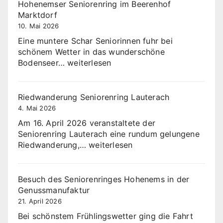
in
Hohenemser Seniorenring im Beerenhof
Trogen
Marktdorf
10. Mai 2026
Eine muntere Schar Seniorinnen fuhr bei
schönem Wetter in das wunderschöne
Hohenemser
Bodenseer…
weiterlesen
Seniorenring
im
Beerenhof
Riedwanderung Seniorenring Lauterach
Marktdorf
4. Mai 2026
Am 16. April 2026 veranstaltete der
Seniorenring Lauterach eine rundum gelungene
Riedwanderung
Riedwanderung,…
weiterlesen
Seniorenring
Lauterach
Besuch des Seniorenringes Hohenems in der
Genussmanufaktur
21. April 2026
Bei schönstem Frühlingswetter ging die Fahrt