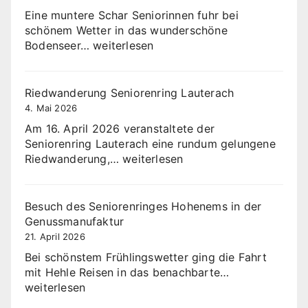
Eine muntere Schar Seniorinnen fuhr bei
schönem Wetter in das wunderschöne
Hohenemser
Bodenseer…
weiterlesen
Seniorenring
im
Beerenhof
Riedwanderung Seniorenring Lauterach
Marktdorf
4. Mai 2026
Am 16. April 2026 veranstaltete der
Seniorenring Lauterach eine rundum gelungene
Riedwanderung
Riedwanderung,…
weiterlesen
Seniorenring
Lauterach
Besuch des Seniorenringes Hohenems in der
Genussmanufaktur
21. April 2026
Bei schönstem Frühlingswetter ging die Fahrt
Besuch
mit Hehle Reisen in das benachbarte…
des
weiterlesen
Seniorenringe