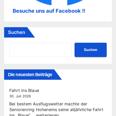
Besuche uns auf Facebook !!
Suchen
Suchen
Die neuesten Beiträge
Fahrt ins Blaue
30. Juli 2026
Bei bestem Ausflugswetter machte der
Seniorenring Hohenems seine alljährliche Fahrt
Fahrt
ins „Blaue“.…
weiterlesen