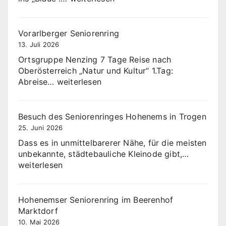
ins
Blaue
Vorarlberger Seniorenring
13. Juli 2026
Ortsgruppe Nenzing 7 Tage Reise nach
Oberösterreich „Natur und Kultur“ 1.Tag:
Vorarlberger
Abreise…
weiterlesen
Seniorenring
Besuch des Seniorenringes Hohenems in Trogen
25. Juni 2026
Dass es in unmittelbarerer Nähe, für die meisten
Besuch
unbekannte, städtebauliche Kleinode gibt,…
des
weiterlesen
Senioren
Hohene
in
Hohenemser Seniorenring im Beerenhof
Trogen
Marktdorf
10. Mai 2026