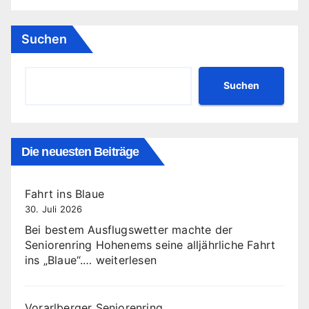
Suchen
Suchen
Die neuesten Beiträge
Fahrt ins Blaue
30. Juli 2026
Bei bestem Ausflugswetter machte der
Seniorenring Hohenems seine alljährliche Fahrt
Fahrt
ins „Blaue“.…
weiterlesen
ins
Blaue
Vorarlberger Seniorenring