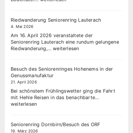
Seniorenring
im
Beerenhof
Riedwanderung Seniorenring Lauterach
Marktdorf
4. Mai 2026
Am 16. April 2026 veranstaltete der
Seniorenring Lauterach eine rundum gelungene
Riedwanderung
Riedwanderung,…
weiterlesen
Seniorenring
Lauterach
Besuch des Seniorenringes Hohenems in der
Genussmanufaktur
21. April 2026
Bei schönstem Frühlingswetter ging die Fahrt
Besuch
mit Hehle Reisen in das benachbarte…
des
weiterlesen
Seniorenringe
Hohenems
in
Seniorenring Dornbirn/Besuch des ORF
der
19. März 2026