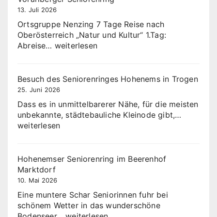
13. Juli 2026
Ortsgruppe Nenzing 7 Tage Reise nach
Oberösterreich „Natur und Kultur“ 1.Tag:
Vorarlberger
Abreise…
weiterlesen
Seniorenring
Besuch des Seniorenringes Hohenems in Trogen
25. Juni 2026
Dass es in unmittelbarerer Nähe, für die meisten
Besuch
unbekannte, städtebauliche Kleinode gibt,…
des
weiterlesen
Senioren
Hohene
in
Hohenemser Seniorenring im Beerenhof
Trogen
Marktdorf
10. Mai 2026
Eine muntere Schar Seniorinnen fuhr bei
schönem Wetter in das wunderschöne
Hohenemser
Bodenseer…
weiterlesen