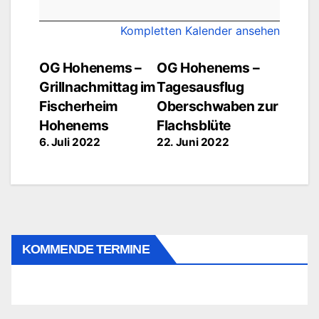
-
Jahresgrillfest
Kompletten Kalender ansehen
im
Klosterkeller
Beitragsnavigation
OG Hohenems –
OG Hohenems –
Grillnachmittag im
Tagesausflug
Fischerheim
Oberschwaben zur
Hohenems
Flachsblüte
6. Juli 2022
22. Juni 2022
KOMMENDE TERMINE